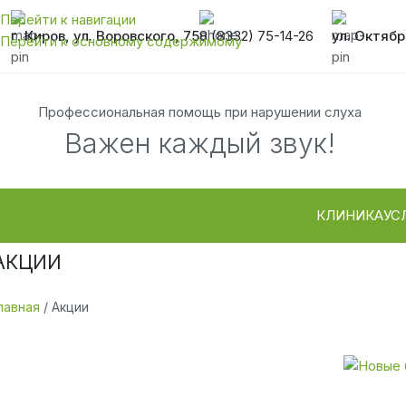
Перейти к навигации
г. Киров, ул. Воровского, 75
8 (8332) 75-14-26
ул. Октябр
Перейти к основному содержимому
Профессиональная помощь при нарушении слуха
Важен каждый звук!
КЛИНИКА
УС
Акции
лавная
/
Акции