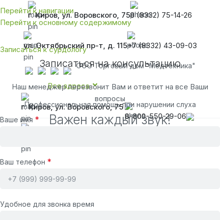
Перейти к навигации
г. Киров, ул. Воровского, 75
8 (8332) 75-14-26
Перейти к основному содержимому
ул. Октябрьский пр-т, д. 115
+7 (8332) 43-09-03
Записаться к сурдологу
Записаться на консультацию
ООО Торговый дом "Медтехника"
Все адреса
Наш менеджер перезвонит Вам и ответит на все Ваши
вопросы
Профессиональная помощь при нарушении слуха
г. Киров, ул. Воровского, 75
8-800-550-29-06
Важен каждый звук!
*
Ваше имя
ул. Октябрьский пр-т, д. 115
*
Ваш телефон
Удобное для звонка время