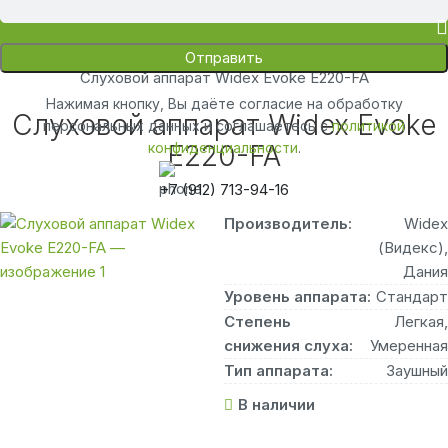
Главная
/
Цены
/
Слуховые аппараты для пожилых людей
/
Слуховой аппарат Widex Evoke E220-FA
Нажимая кнопку, Вы даёте согласие на обработку
Слуховой аппарат Widex Evoke
персональных данных и соглашаетесь с
политикой
конфиденциальности
E220-FA
.
+7 (912) 713-94-16
Производитель:
Widex
(Видекс),
Дания
Уровень аппарата:
Стандарт
Степень
Легкая,
снижения слуха:
Умеренная
Тип аппарата:
Заушный
В наличии