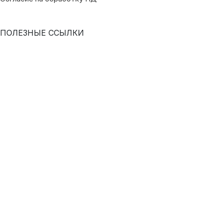
ПОЛЕЗНЫЕ ССЫЛКИ
Проверка слуха онлайн
КОНТАКТЫ
г. Киров, ул. Воровского, 75
8 (8332) 75-14-26
ул. Октябрьский пр-т, д. 115
+7 (8332) 43-09-03
Политика конфиденциальности